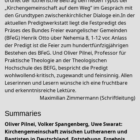
ordnet der lutherische Beitrag den neuen Typus der
„Kirchengemeinschaft auf dem Weg“ im Gespräch mit
den Grundtypen zwischenkirchlicher Dialoge ein.In der
aktuellen Predigtwerkstatt liegt die Festpredigt des
Präses des Bundes Freier evangelischer Gemeinden
(BFeG) Henrik Otto über Nehemia 8, 1-12 vor. Anlass
der Predigt ist die Feier zum hundertfünfzigjährigen
Bestehen des BFeG. Und Oliver Pilnei, Professor für
Praktische Theologie an der Theologischen
Hochschule des BEFG, bespricht die Predigt
wohlwollend-kritisch, zugewandt und feinsinnig. Allen
Leserinnen und Lesern wünsche ich eine fruchtbare
und erkenntnisreiche Lektüre.
Maximilian Zimmermann (Schriftleitung)
Summaries
Oliver Pilnei, Volker Spangenberg, Uwe Swarat
:
Kirchengemeinschaft zwischen Lutheranern und
Baptisten in Deutschland
.
Entstehung, Ergebnis