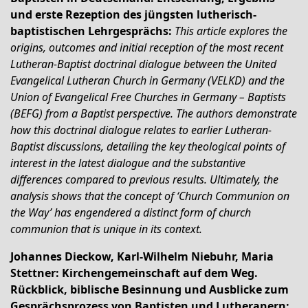
und erste Rezeption des jüngsten lutherisch-
baptistischen Lehrgesprächs
:
This article explores the
origins, outcomes and initial reception of the most recent
Lutheran-Baptist doctrinal dialogue between the United
Evangelical Lutheran Church in Germany (VELKD) and the
Union of Evangelical Free Churches in Germany – Baptists
(BEFG) from a Baptist perspective. The authors demonstrate
how this doctrinal dialogue relates to earlier Lutheran-
Baptist discussions, detailing the key theological points of
interest in the latest dialogue and the substantive
differences compared to previous results. Ultimately, the
analysis shows that the concept of ‘Church Communion on
the Way’ has engendered a distinct form of church
communion that is unique in its context.
Johannes Dieckow, Karl-Wilhelm Niebuhr, Maria
Stettner: Kirchengemeinschaft auf dem Weg.
Rückblick, biblische Besinnung und Ausblicke zum
Gesprächsprozess von Baptisten und Lutheranern: